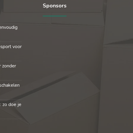
Sponsors
envoudig
nsport voor
r zonder
schakelen
: zo doe je