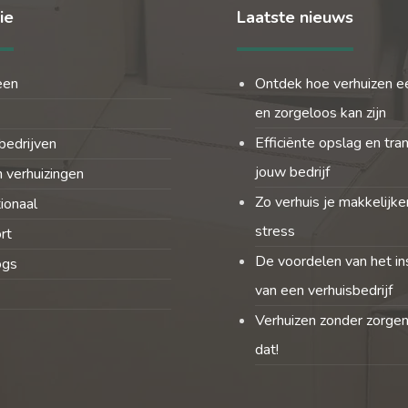
ie
Laatste nieuws
een
Ontdek hoe verhuizen e
en zorgeloos kan zijn
Efficiënte opslag en tra
bedrijven
jouw bedrijf
 verhuizingen
Zo verhuis je makkelijke
tionaal
stress
rt
De voordelen van het in
ogs
van een verhuisbedrijf
Verhuizen zonder zorgen
dat!