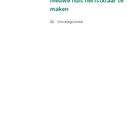
nieuwe huis herfstklaar te
maken
Uncategorized