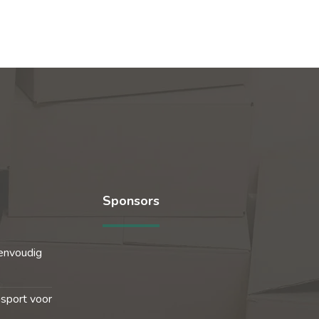
Sponsors
envoudig
nsport voor