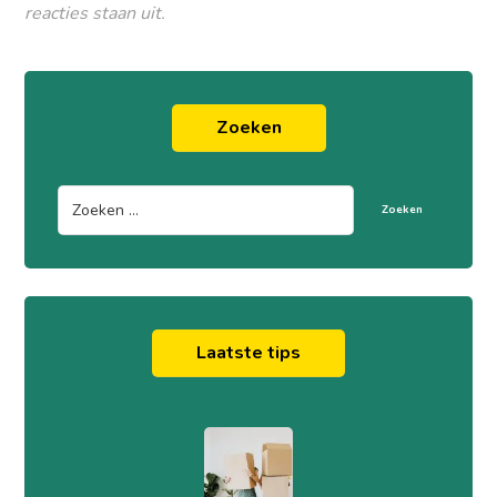
reacties staan uit.
Zoeken
Zoeken
Laatste tips