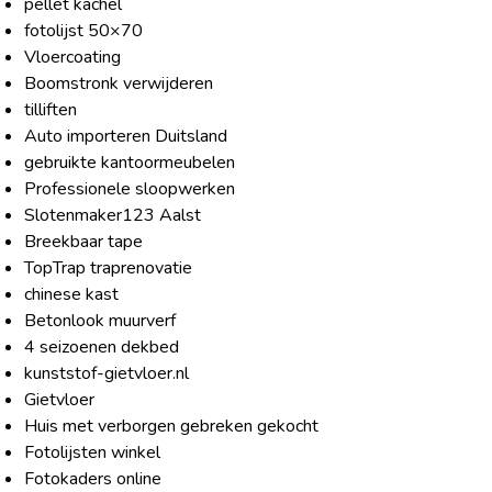
pellet kachel
fotolijst 50×70
Vloercoating
Boomstronk verwijderen
tilliften
Auto importeren Duitsland
gebruikte kantoormeubelen
Professionele sloopwerken
Slotenmaker123 Aalst
Breekbaar tape
TopTrap traprenovatie
chinese kast
Betonlook muurverf
4 seizoenen dekbed
kunststof-gietvloer.nl
Gietvloer
Huis met verborgen gebreken gekocht
Fotolijsten winkel
Fotokaders online