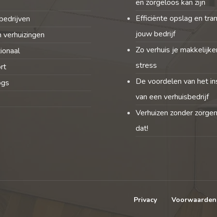
en zorgeloos kan zijn
Efficiënte opslag en tra
bedrijven
jouw bedrijf
 verhuizingen
Zo verhuis je makkelijke
tionaal
stress
rt
De voordelen van het in
ogs
van een verhuisbedrijf
Verhuizen zonder zorgen
dat!
Privacy
Voorwaarden