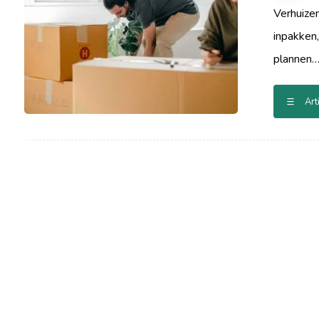
Verhuizen
inpakken,
plannen…
Art