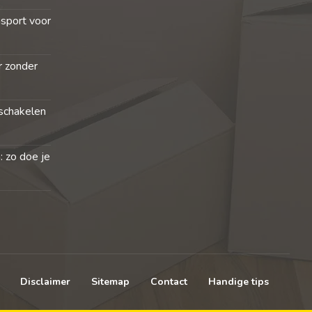
nsport voor
r zonder
schakelen
: zo doe je
Disclaimer
Sitemap
Contact
Handige tips