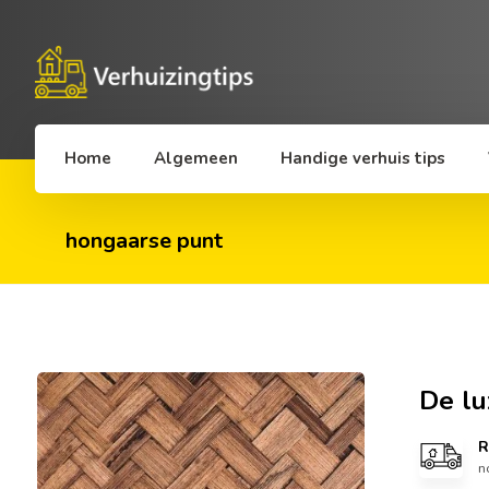
Home
Algemeen
Handige verhuis tips
hongaarse punt
De lu
R
n