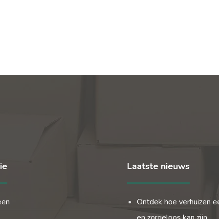
ie
Laatste nieuws
een
Ontdek hoe verhuizen e
en zorgeloos kan zijn