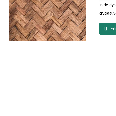
In de dy
cruciaal v
Art