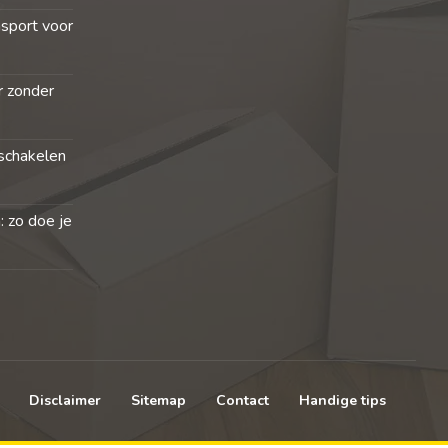
nsport voor
r zonder
schakelen
: zo doe je
Disclaimer
Sitemap
Contact
Handige tips