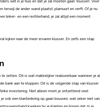
anders wilt in je huis en dat je zal moeten gaan ‘klussen’. Voor
 terwijl de ander wand plaatst, plamuurt en verft. Of je nu
 linker- en een rechterhand, je zal altijd een moment
ral kijken naar de meer ervaren klusser. En zelfs een stap
en
 te zetten. Dit is wat makkelijker realiseerbaar wanneer je al
de bank aan te kloppen. Dit is de volgende stap van klusser
linke investering. Niet alleen moet je ontzettend veel
e ook een klantenkring op gaan bouwen, wat zeker niet van
ertrouwensband kweken bij je klanten en hopen dat zij je