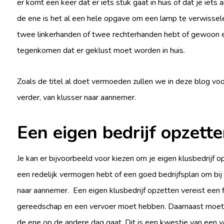
er komt een keer dat er iets stuk gaat in huis of dat je iets 
de ene is het al een hele opgave om een lamp te verwisselen
twee linkerhanden of twee rechterhanden hebt of gewoon een
tegenkomen dat er geklust moet worden in huis.
Zoals de titel al doet vermoeden zullen we in deze blog voo
verder, van klusser naar aannemer.
Een eigen bedrijf opzett
Je kan er bijvoorbeeld voor kiezen om je eigen klusbedrijf op
een redelijk vermogen hebt of een goed bedrijfsplan om bij 
naar aannemer. Een eigen klusbedrijf opzetten vereist een f
gereedschap en een vervoer moet hebben. Daarnaast moet j
de ene op de andere dag gaat. Dit is een kwestie van een v