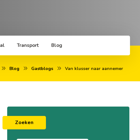
al
Transport
Blog
Blog
Gastblogs
Van klusser naar aannemer
Zoeken