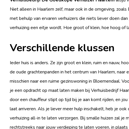
Verhuisbedrijf De Goedkope Verhuizer Haarlem
altijd 
Niet alleen in Haarlem zelf, maar ook in de omgeving, zoal
met behulp van ervaren verhuizers die niets liever doen dan
verhuizing een eitje wordt. Hoe groot of klein, hoe hoog of la
Verschillende klussen
Ieder huis is anders. Ze zijn groot en klein, ruim en nauw, ho
de oude grachtenpanden in het centrum van Haarlem, naar een
misschien naar een ruime gezinswoning in Bloemendaal. Voor 
je een opdracht op maat laten maken bij Verhuisbedrijf Haar
door een chauffeur stipt op tijd bij je aan komt rijden, en jou 
laat arriveren. Als je liever meer hulp inschakelt, heb je oo
verhuizing all-in te laten verzorgen. Bij smalle huizen zal j
rechtstreeks naar jouw verdieping te laten voeren, in plaats