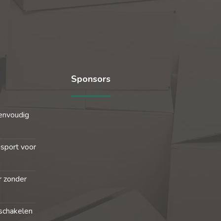
Sponsors
envoudig
nsport voor
r zonder
schakelen