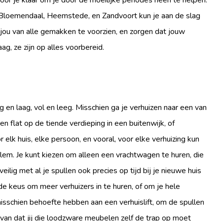
voor je klaar om je door de moeilijke periodes heen te helpen.
s Bloemendaal, Heemstede, en Zandvoort kun je aan de slag
 jou van alle gemakken te voorzien, en zorgen dat jouw
ag, ze zijn op alles voorbereid.
og en laag, vol en leeg. Misschien ga je verhuizen naar een van
 flat op de tiende verdieping in een buitenwijk, of
elk huis, elke persoon, en vooral, voor elke verhuizing kun
lem. Je kunt kiezen om alleen een vrachtwagen te huren, die
veilig met al je spullen ook precies op tijd bij je nieuwe huis
k de keus om meer verhuizers in te huren, of om je hele
e misschien behoefte hebben aan een verhuislift, om de spullen
 van dat jij die loodzware meubelen zelf de trap op moet