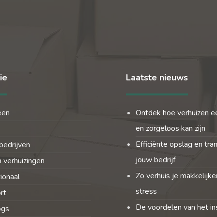
ie
Laatste nieuws
een
Ontdek hoe verhuizen e
en zorgeloos kan zijn
Efficiënte opslag en tra
bedrijven
jouw bedrijf
 verhuizingen
Zo verhuis je makkelijke
tionaal
stress
rt
De voordelen van het in
ogs